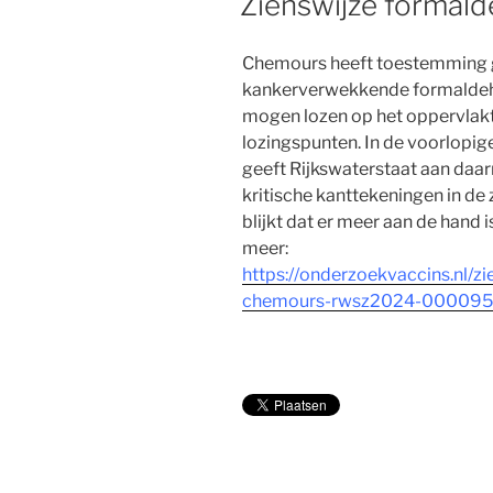
Zienswijze formal
Chemours heeft toestemming 
kankerverwekkende formaldehyde
mogen lozen op het oppervlakt
lozingspunten. In de voorlo
geeft Rijkswaterstaat aan daar
kritische kanttekeningen in de
blijkt dat er meer aan de hand
meer:
https://onderzoekvaccins.nl/z
chemours-rwsz2024-000095