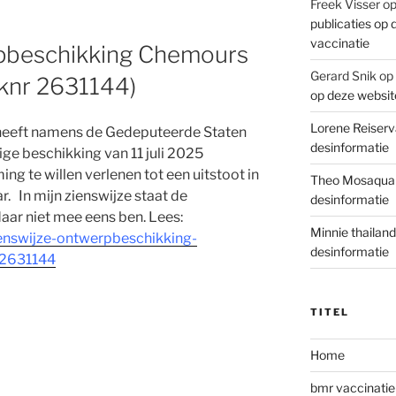
Freek Visser
o
publicaties op
vaccinatie
pbeschikking Chemours
Gerard Snik
op
aknr 2631144)
op deze websit
Lorene Reiserv
heeft namens de Gedeputeerde Staten
desinformatie
ige beschikking van 11 juli 2025
 te willen verlenen tot een uitstoot in
Theo Mosaqua
r. In mijn zienswijze staat de
desinformatie
ar niet mee eens ben. Lees:
Minnie thailand
ienswijze-ontwerpbeschikking-
desinformatie
-2631144
TITEL
Home
bmr vaccinatie