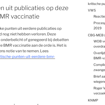
kritische p
n uit publicaties op deze
VWS
BMR vaccinatie
Reactie
Procesg
2019
e punten uit eerdere publicaties op
d nog niet hebben verloren. Deze
CBG-MEB 
 onderbelicht of genegeerd bij debatten
WOB ve
 BMR vaccinatie aan de orde is. Het is
overdra
ns notie van te nemen. Lees
Overlijd
itische-punten-uit-eerdere-bmr-
BMR-va
Complic
zwange
Brief a
wiegend
Roger V
verzoe
KNMP