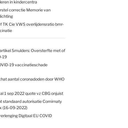
deren in kindercentra
rstel correctie Memorie van
lichting
ef TK Cie VWS overlijdensratio bmr-
cinatie
artikel Smulders: Oversterfte met of
D-19
VID-19 vaccinatieschade
hat aantal coronadoden door WHO
al 1 sep 2022 quote vz CBG onjuist
t standaard autorisatie Comirnaty
x (16-09-2022)
erlenging Digitaal EU COVID