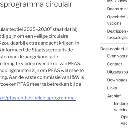
MSD Vioxx
sprogramma circulair
Deens mini
Openbrief –
vaccins
lair textiel 2025–2030” staat dat bij
Begrippen –
ig zijn om een veilige circulaire
toxicologis
 zou daarbij extra aandacht krijgen. In
Doel-contact-li
 informeert de Staatssecretaris de
Even voors
sten van de aangekondigde
n terug te vinden over de rol van PFAS.
Contact
knopingspunten zijn om PFAS wel mee te
Uitgangspu
ering. Aan de vaste commissie van I&W is
Downloads
rzoeken PFAS meer te betrekken bij de
Links
Archief
s.nl/pfas-en-het-beleidsprogramma-
kindero
vaccina
Ope
vac