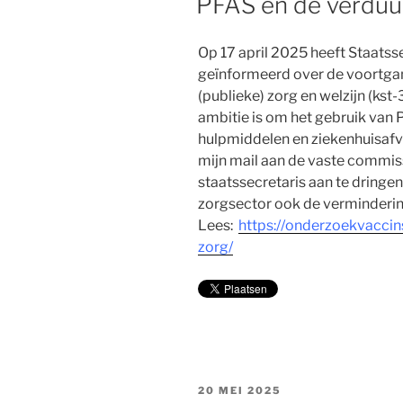
PFAS en de verduu
Op 17 april 2025 heeft Staat
geïnformeerd over de voortga
(publieke) zorg en welzijn (kst-
ambitie is om het gebruik van 
hulpmiddelen en ziekenhuisafva
mijn mail aan de vaste commis
staatssecretaris aan te dringe
zorgsector ook de verminderin
Lees:
https://onderzoekvaccin
zorg/
GEPLAATST
20 MEI 2025