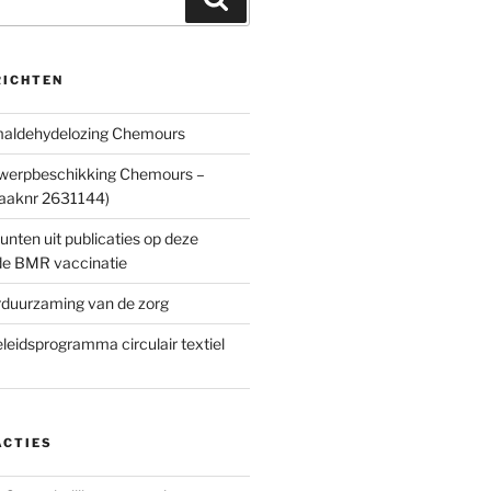
RICHTEN
rmaldehydelozing Chemours
twerpbeschikking Chemours –
Zaaknr 2631144)
nten uit publicaties op deze
 de BMR vaccinatie
rduurzaming van de zorg
leidsprogramma circulair textiel
ACTIES