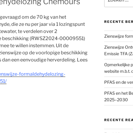
dehydelozing Chemours
naar:
gevraagd om de 70 kg van het
RECENTE BE
, die ze nu per jaar via 1 lozingspunt
ewater, te verdelen over 2
Zienswijze fo
pige beschikking (RWSZ2024-00009551)
mee te willen instemmen. Uit de
Zienswijze On
 zienswijze op de voorlopige beschikking
Emissie TFA (
 is dan een eenvoudige herverdeling. Lees
Opmerkelijke pu
website m.b.t.
ienswijze-formaldehydelozing-
51/
PFAS en de ve
PFAS en het Be
2025–2030
RECENTE RE