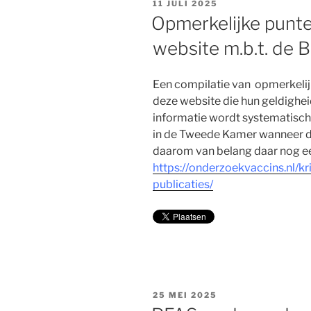
GEPLAATST
11 JULI 2025
OP
Opmerkelijke punte
website m.b.t. de 
Een compilatie van opmerkelijk
deze website die hun geldighei
informatie wordt systematisch
in de Tweede Kamer wanneer de
daarom van belang daar nog ee
https://onderzoekvaccins.nl/kr
publicaties/
GEPLAATST
25 MEI 2025
OP