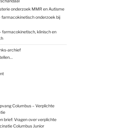
 schandaal
sterie onderzoek MMR en Autisme
 farmacokinetisch onderzoek bij
 farmacokinetisch, klinisch en
ch
nks-archief
tellen…
nt
pvang Columbus – Verplichte
tie
n brief: Vragen over verplichte
cinatie Columbus Junior