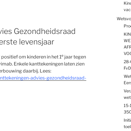
Kin
vac
Wetsvoo
Pro
vies Gezondheidsraad
KI
rste levensjaar
WE
AFR
VO
e
ositief om kinderen in het 1
jaar tegen
28-
imab. Enkele kanttekeningen laten zien
FvD
erbouwing daarbij. Lees:
Wet
kanttekeningen-advies-gezondheidsraad-
Eer
Ver
wet
15-
350
Init
toe