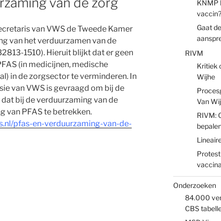
rzaming van de zorg
KNMP ha
vaccin
Gaat de
ssecretaris van VWS de Tweede Kamer
aanspr
ng van het verduurzamen van de
32813-1510). Hieruit blijkt dat er geen
RIVM
PFAS (in medicijnen, medische
Kritiek
l) in de zorgsector te verminderen. In
Wijhe
sie van VWS is gevraagd om bij de
Proces
n dat bij de verduurzaming van de
Van Wi
g van PFAS te betrekken.
RIVM: O
s.nl/pfas-en-verduurzaming-van-de-
bepale
Lineair
Protest
vaccina
Onderzoeken
84.000 vers
CBS tabell