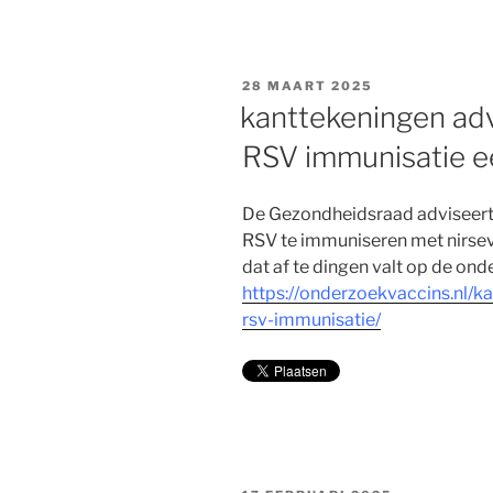
GEPLAATST
28 MAART 2025
OP
kanttekeningen ad
RSV immunisatie ee
De Gezondheidsraad adviseert p
RSV te immuniseren met nirsev
dat af te dingen valt op de ond
https://onderzoekvaccins.nl/
rsv-immunisatie/