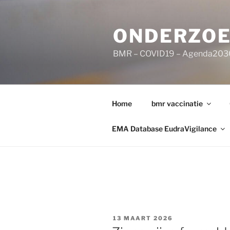
Ga
naar
ONDERZOE
de
inhoud
BMR – COVID19 – Agenda203
Home
bmr vaccinatie
EMA Database EudraVigilance
GEPLAATST
13 MAART 2026
OP