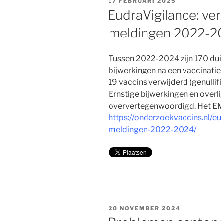
GEPLAATST
17 FEBRUARI 2025
OP
EudraVigilance: ve
meldingen 2022-2
Tussen 2022-2024 zijn 170 du
bijwerkingen na een vaccinati
19 vaccins verwijderd (genulli
Ernstige bijwerkingen en overli
oververtegenwoordigd. Het EMA
https://onderzoekvaccins.nl/e
meldingen-2022-2024/
GEPLAATST
20 NOVEMBER 2024
OP