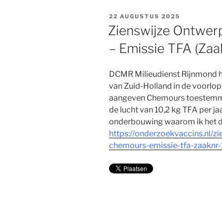
GEPLAATST
22 AUGUSTUS 2025
OP
Zienswijze Ontwer
– Emissie TFA (Za
DCMR Milieudienst Rijnmond 
van Zuid-Holland in de voorlop
aangeven Chemours toestemming
de lucht van 10,2 kg TFA per jaa
onderbouwing waarom ik het da
https://onderzoekvaccins.nl/z
chemours-emissie-tfa-zaaknr