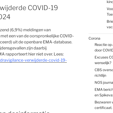
kin
rwijderde COVID-19
Voo
Toe
024
Bri
vac
izend (6,9%) meldingen van
e met een van de oorspronkelijke COVID-
Corona
ficeerd) uit de openbare EMA-database.
Reactie op 
jdensgevallen zijn daarbij
door COVI
 rapporteert hier niet over. Lees:
Excuses CO
udravigilance-verwijderde-covid-19-
wenselijk?
CBS oversc
richtlijn
NOS journa
EMA berich
en Spikeva
Bezwaren v
certificaat.