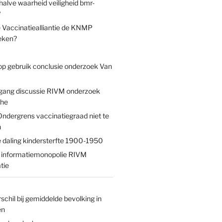
lve waarheid veiligheid bmr-
?
 Vaccinatiealliantie de KNMP
eken?
 op gebruik conclusie onderzoek Van
gang discussie RIVM onderzoek
jhe
ndergrens vaccinatiegraad niet te
n
e daling kindersterfte 1900-1950
 informatiemonopolie RIVM
tie
chil bij gemiddelde bevolking in
en