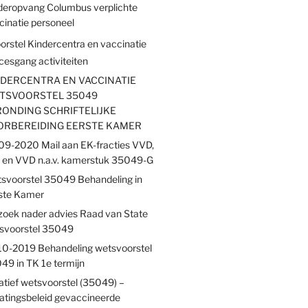
deropvang Columbus verplichte
cinatie personeel
rstel Kindercentra en vaccinatie
cesgang activiteiten
NDERCENTRA EN VACCINATIE
TSVOORSTEL 35049
ONDING SCHRIFTELIJKE
ORBEREIDING EERSTE KAMER
09-2020 Mail aan EK-fracties VVD,
 en VVD n.a.v. kamerstuk 35049-G
svoorstel 35049 Behandeling in
ste Kamer
zoek nader advies Raad van State
svoorstel 35049
10-2019 Behandeling wetsvoorstel
49 in TK 1e termijn
iatief wetsvoorstel (35049) –
latingsbeleid gevaccineerde