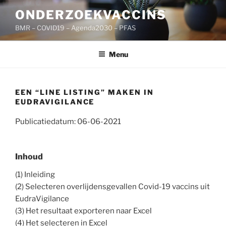
Ga
ONDERZOEKVACCINS
naar
BMR – COVID19 – Agenda2030 – PFAS
de
inhoud
Menu
EEN “LINE LISTING” MAKEN IN
EUDRAVIGILANCE
Publicatiedatum: 06-06-2021
Inhoud
(1) Inleiding
(2) Selecteren overlijdensgevallen Covid-19 vaccins uit
EudraVigilance
(3) Het resultaat exporteren naar Excel
(4) Het selecteren in Excel