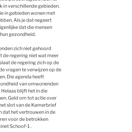
 in verschillende gebieden.
ie in gebieden wonen met
bben. Als je dat negeert
eigenlijke dat die mensen
hun gezondheid.
enden zich niet gehoord
t de regering niet wat meer
laat de regering zich op de
de vragen te verwijzen op de
n. Die agenda heeft
gezondheid van omwonenden
elaas blijft het in die
en. Geld om tot actie over
n het slot van de Kamerbrief
n dat het vertrouwen in de
 leren voor de betrokken
inet Schoof-1 .