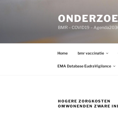
Ga
naar
ONDERZOE
de
inhoud
BMR – COVID19 – Agenda203
Home
bmr vaccinatie
EMA Database EudraVigilance
HOGERE ZORGKOSTEN
OMWONENDEN ZWARE IN