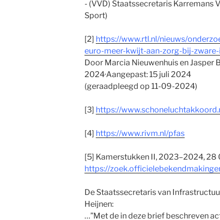
- (VVD) Staatssecretaris Karremans V
Sport)
[2]
https://www.rtl.nl/nieuws/onderzo
euro-meer-kwijt-aan-zorg-bij-zware-
Door Marcia Nieuwenhuis en Jasper B
2024·Aangepast: 15 juli 2024
(geraadpleegd op 11-09-2024)
[3]
https://www.schoneluchtakkoord.n
[4]
https://www.rivm.nl/pfas
[5] Kamerstukken II, 2023–2024, 28 0
https://zoek.officielebekendmaking
De Staatssecretaris van Infrastructuu
Heijnen:
…”Met de in deze brief beschreven act