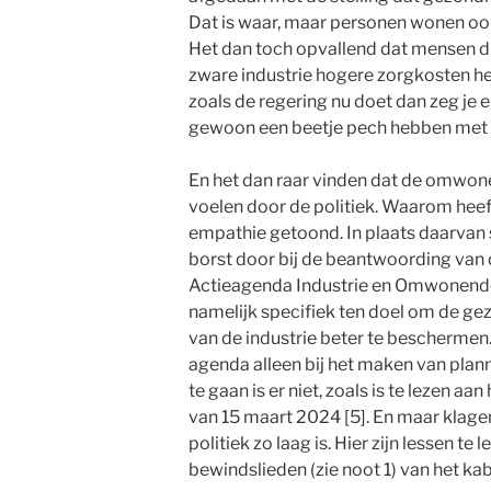
Dat is waar, maar personen wonen ook
Het dan toch opvallend dat mensen d
zware industrie hogere zorgkosten he
zoals de regering nu doet dan zeg je 
gewoon een beetje pech hebben met 
En het dan raar vinden dat de omwon
voelen door de politiek. Waarom heef
empathie getoond. In plaats daarvan s
borst door bij de beantwoording van 
Actieagenda Industrie en Omwonende
namelijk specifiek ten doel om de 
van de industrie beter te beschermen. H
agenda alleen bij het maken van plann
te gaan is er niet, zoals is te lezen aa
van 15 maart 2024 [5]. En maar klage
politiek zo laag is. Hier zijn lessen te
bewindslieden (zie noot 1) van het kab