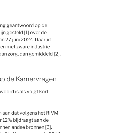
ing geantwoord op de
ijn gesteld [1] over de
n 27 juni 2024. Daaruit
den met zware industrie
 aan zorg, dan gemiddeld [2].
 op de Kamervragen
woord is als volgt kort
n aan dat volgens het RIVM
or 12% bijdraagt aan de
nnenlandse bronnen [3].