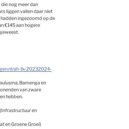
 die nog meer dan
 liggen vallen daar niet
r hadden ingezoomd op de
an €145 aan hogere
 geweest.
ngen.nl/ah-tk-20232024-
 Paulusma, Bamenga en
wonenden van zware
ten hebben.
(Infrastructuur en
at en Groene Groei)