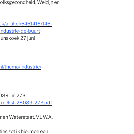
olksgezondheid, Welzijn en
ek/artikel/5451418/145-
industrie-de-buurt
unskoek·27 juni
l/thema/industrie/
89, nr. 273.
en.nl/kst-28089-273.pdf
r en Waterstaat, V.L.W.A.
ies zet ik hiermee een