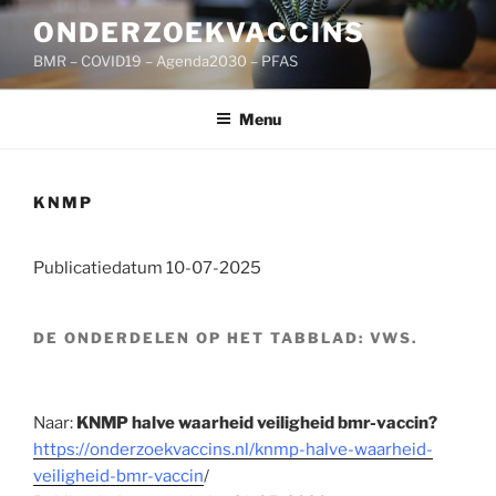
Ga
ONDERZOEKVACCINS
naar
BMR – COVID19 – Agenda2030 – PFAS
de
inhoud
Menu
KNMP
Publicatiedatum 10-07-2025
DE ONDERDELEN OP HET TABBLAD: VWS.
Naar:
KNMP halve waarheid veiligheid bmr-vaccin?
https://onderzoekvaccins.nl/knmp-halve-waarheid-
veiligheid-bmr-vaccin
/