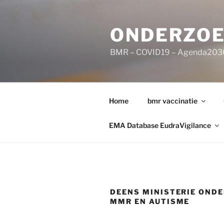
Ga
naar
ONDERZOE
de
inhoud
BMR – COVID19 – Agenda203
Home
bmr vaccinatie
EMA Database EudraVigilance
DEENS MINISTERIE OND
MMR EN AUTISME