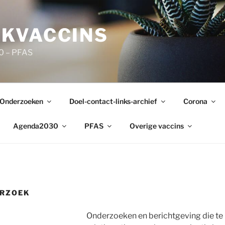
KVACCINS
0 – PFAS
Onderzoeken
Doel-contact-links-archief
Corona
Agenda2030
PFAS
Overige vaccins
ERZOEK
Onderzoeken en berichtgeving die t