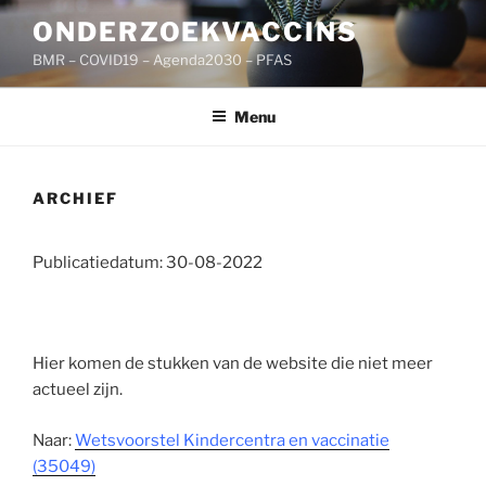
Ga
ONDERZOEKVACCINS
naar
BMR – COVID19 – Agenda2030 – PFAS
de
inhoud
Menu
ARCHIEF
Publicatiedatum: 30-08-2022
Hier komen de stukken van de website die niet meer
actueel zijn.
Naar:
Wetsvoorstel Kindercentra en vaccinatie
(35049)