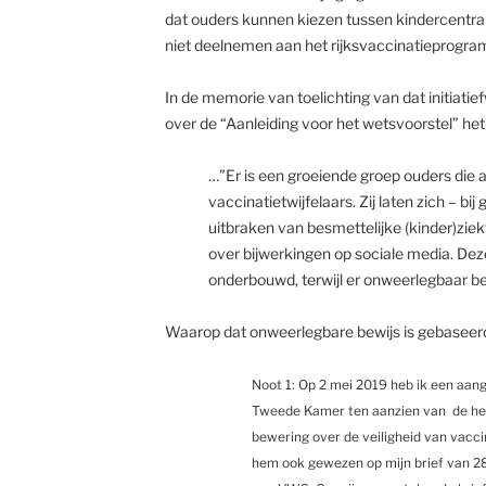
dat ouders kunnen kiezen tussen kindercentra d
niet deelnemen aan het rijksvaccinatieprogr
In de memorie van toelichting van dat initiatie
over de “Aanleiding voor het wetsvoorstel” het
…”Er is een groeiende groep ouders die
vaccinatietwijfelaars. Zij laten zich – b
uitbraken van besmettelijke (kinder)ziek
over bijwerkingen op sociale media. Deze
onderbouwd, terwijl er onweerlegbaar bewi
Waarop dat onweerlegbare bewijs is gebaseerd
Noot 1: Op 2 mei 2019 heb ik een aan
Tweede Kamer ten aanzien van de hee
bewering over de veiligheid van vacci
hem ook gewezen op mijn brief van 28