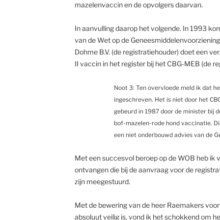
mazelenvaccin en de opvolgers daarvan.
In aanvulling daarop het volgende. In 1993 k
van de Wet op de Geneesmiddelenvoorziening 
Dohme B.V. (de registratiehouder) doet een ve
II vaccin in het register bij het CBG-MEB (de regi
Noot 3: Ten overvloede meld ik dat he
ingeschreven. Het is niet door het C
gebeurd in 1987 door de minister bij d
bof-mazelen-rode hond vaccinatie. D
een niet onderbouwd advies van de G
Met een succesvol beroep op de WOB heb ik
ontvangen die bij de aanvraag voor de registr
zijn meegestuurd.
Met de bewering van de heer Raemakers voor 
absoluut veilig is, vond ik het schokkend om