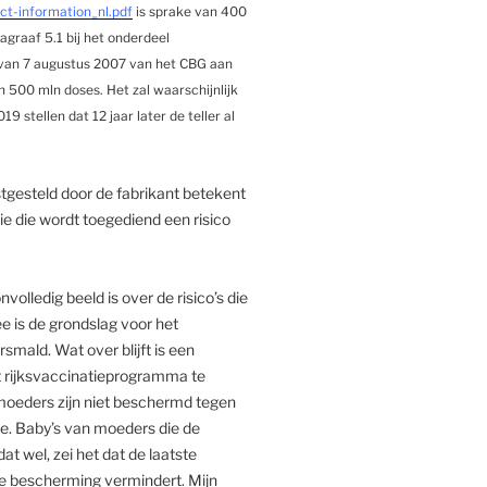
t-information_nl.pdf
is sprake van 400
graaf 5.1 bij het onderdeel
f van 7 augustus 2007 van het CBG aan
n 500 mln doses. Het zal waarschijnlijk
9 stellen dat 12 jaar later de teller al
stgesteld door de fabrikant betekent
ie die wordt toegediend een risico
olledig beeld is over de risico’s die
is de grondslag voor het
mald. Wat over blijft is een
t rijksvaccinatieprogramma te
oeders zijn niet beschermd tegen
e. Baby’s van moeders die de
t wel, zei het dat de laatste
e bescherming vermindert. Mijn