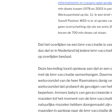
information/m-m-rvaxpro-epar-produc
mln doses tussen 1978 en 2003 in para
Werkzaamheid op blz. 11. In een brie
Sanofi Pasteur MSD is er al sprake va
geen overschatting zijn als we anno 201
boven de 700 mln doses zal staan.
Dat het overlijden na een bmr-vaccinatie is va
dus dat er in Nederland bij iedere bmr-vaccinat
op overlijden bestaat.
Deze bevinding toont opnieuw aan dat er een onv
met de bmr-vaccinatie samenhangen. Daarmee 
wetsvoorstel van de heer Raemakers danig vers
wetsvoorstel dat probeert de gevolgen van he
beperken. Immers baby’s van gevaccineerde m
mazelen tot het moment van de bmr-vaccinati
natuurlijke mazelen hebben doorgemaakt zijn da
maanden in aanloop naar de bmr-vaccinatie di