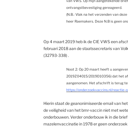
van VWS. Op mijn aangetekende brief 
ontvangstbevestiging gereageerd.
(N.B.: Vlak na het verzenden van deze 
heer Raemakers. Deze N.B is geen onde
Op 4 maart 2019 heb ik de CIE VWS een afschri
februari 2018 aan de staatssecretaris van Vol
(32793-338) .
Noot 2: Op 20 maart heeft u aangeven
2019Z04015/2019D10356) dat het afsc
aangenomen. Het afschrift is terug te
https://onderzoekvaccins.nl/reactie-
Hierin staat de geanonimiseerde email van he
de veiligheid van het bmr-vaccin niet met wet
onderbouwen. Verder onderbouw ik in die brief 
mazelenvaccinatie in 1978 er geen onderzoek n