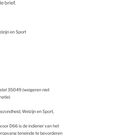
e brief.
lzijn en Sport
rstel 35049 (weigeren niet
natie)
zondheid, Welzijn en Sport,
oor D66 is de indiener van het
deropvang teneinde te bevorderen