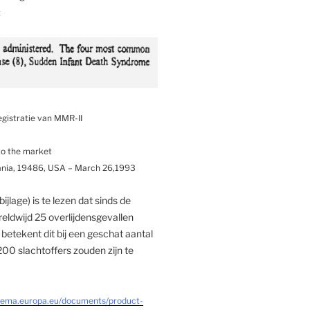
:
registratie van MMR-II
to the market
ania, 19486, USA – March 26,1993
ijlage) is te lezen dat sinds de
eldwijd 25 overlijdensgevallen
betekent dit bij een geschat aantal
200 slachtoffers zouden zijn te
.ema.europa.eu/documents/product-