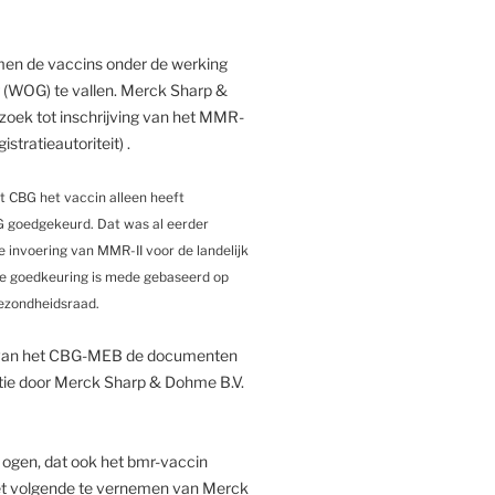
omen de vaccins onder de werking
(WOG) te vallen. Merck Sharp &
rzoek tot inschrijving van het MMR-
stratieautoriteit) .
t CBG het vaccin alleen heeft
BG goedgekeurd. Dat was al eerder
e invoering van MMR-II voor de landelijk
ie goedkeuring is mede gebaseerd op
ezondheidsraad.
 van het CBG-MEB de documenten
atie door Merck Sharp & Dohme B.V.
ogen, dat ook het bmr-vaccin
 het volgende te vernemen van Merck