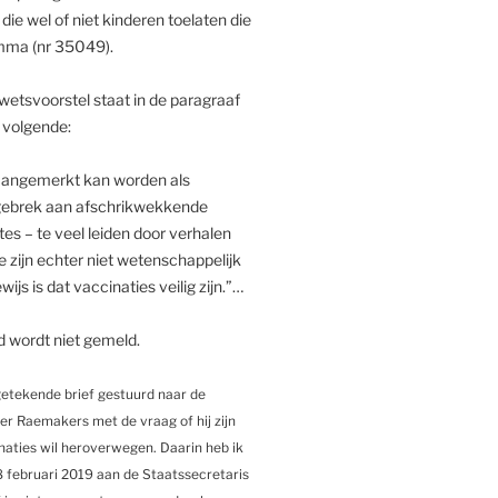
ie wel of niet kinderen toelaten die
amma (nr 35049).
fwetsvoorstel staat in de paragraaf
 volgende:
 aangemerkt kan worden als
ij gebrek aan afschrikwekkende
tes – te veel leiden door verhalen
 zijn echter niet wetenschappelijk
js is dat vaccinaties veilig zijn.”…
 wordt niet gemeld.
getekende brief gestuurd naar de
r Raemakers met de vraag of hij zijn
naties wil heroverwegen. Daarin heb ik
 februari 2019 aan de Staatssecretaris