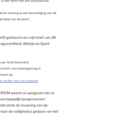
is niet eens met een procedurele
brief ontving ik een bevestiging van de
rdeel van de brief )
ft gestuurd van mijn brief van 28
ksgezondheid, Welzijn en Sport
 per brief (kenmerk:
hrift voor kennisgeving is
 lezen op
op-verder-met-vaccineren/
t RIVM waarin ze aangeven dat ze
enschappelijk bewijs kunnen
dat sinds de invoering van de
aar de veiligheid is gedaan van het