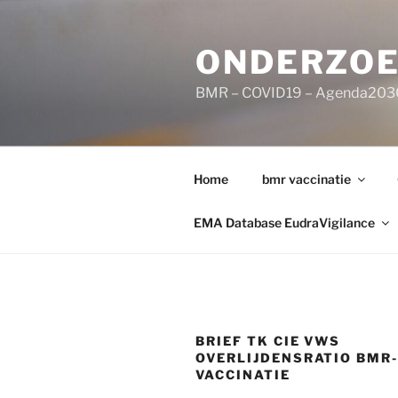
Ga
naar
ONDERZOE
de
inhoud
BMR – COVID19 – Agenda203
Home
bmr vaccinatie
EMA Database EudraVigilance
BRIEF TK CIE VWS
OVERLIJDENSRATIO BMR
VACCINATIE