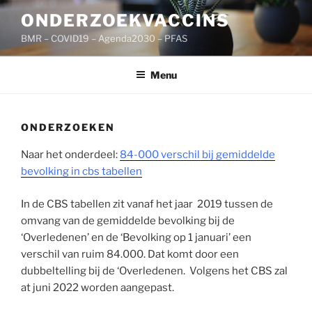
Ga
ONDERZOEKVACCINS
naar
BMR – COVID19 – Agenda2030 – PFAS
de
inhoud
Menu
ONDERZOEKEN
Naar het onderdeel:
84-000 verschil bij gemiddelde
bevolking in cbs tabellen
In de CBS tabellen zit vanaf het jaar 2019 tussen de
omvang van de gemiddelde bevolking bij de
‘Overledenen’ en de ‘Bevolking op 1 januari’ een
verschil van ruim 84.000. Dat komt door een
dubbeltelling bij de ‘Overledenen. Volgens het CBS zal
at juni 2022 worden aangepast.