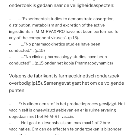
onderzoek is gedaan naar de veiligheidsaspecten:
– …“Experimental studies to demonstrate absorption,
distribution, metabolism and excretion of the active
ingredients in M-M-RVAXPRO have not been performed for
any of the component viruses”. (p.13).
– …”No pharmacokinetics studies have been
conducted.”…(p.15)
– …”No clinical pharmacology studies have been
conducted”… (p.15 onder het kopje Pharmacodynamics)
Volgens de fabrikant is farmacokinetisch onderzoek
overbodig (p15). Samengevat gaat het om de volgende
punten
– Er is alleen een stof in het productieproces gewijzigd. Het
vaccin zelf is ongewijzigd gebleven en er is ruime ervaring
opgedaan met het M-M-R II vaccin.
– Het gaat op levensbasis om maximaal 1 of 2 bmr-
vaccinaties. Om dan de effecten te onderzoeken is bijzonder