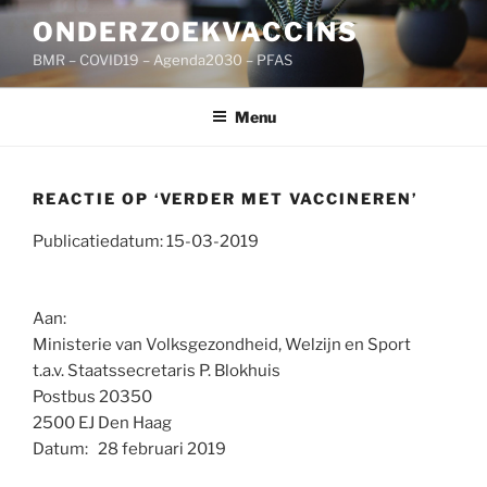
Ga
ONDERZOEKVACCINS
naar
BMR – COVID19 – Agenda2030 – PFAS
de
inhoud
Menu
REACTIE OP ‘VERDER MET VACCINEREN’
Publicatiedatum: 15-03-2019
Aan:
Ministerie van Volksgezondheid, Welzijn en Sport
t.a.v. Staatssecretaris P. Blokhuis
Postbus 20350
2500 EJ Den Haag
Datum: 28 februari 2019