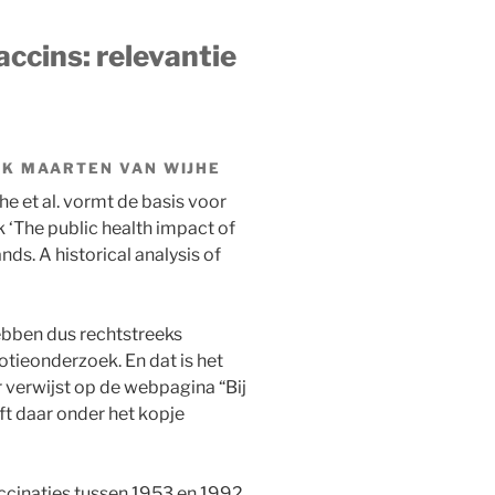
ccins: relevantie
K MAARTEN VAN WIJHE
he et al. vormt de basis voor
‘The public health impact of
s. A historical analysis of
ebben dus rechtstreeks
otieonderzoek. En dat is het
verwijst op de webpagina “Bij
jft daar onder het kopje
vaccinaties tussen 1953 en 1992,