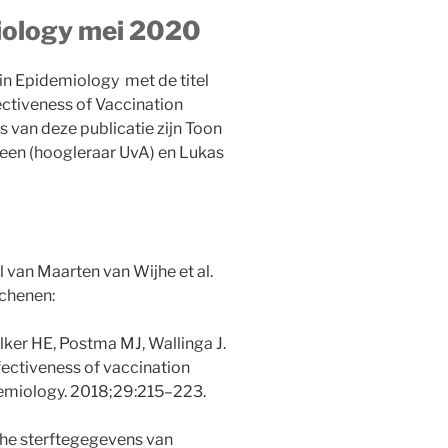
miology mei 2020
 in Epidemiology met de titel
ectiveness of Vaccination
 van deze publicatie zijn Toon
veen (hoogleraar UvA) en Lukas
l van Maarten van Wijhe et al.
schenen:
ker HE, Postma MJ, Wallinga J.
fectiveness of vaccination
demiology. 2018;29:215–223.
sche sterftegegevens van