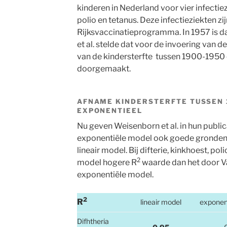
kinderen in Nederland voor vier infectiezi
polio en tetanus. Deze infectieziekten z
Rijksvaccinatieprogramma. In 1957 is da
et al. stelde dat voor de invoering van
van de kindersterfte tussen 1900-1950 
doorgemaakt.
AFNAME KINDERSTERFTE TUSSEN 1
EXPONENTIEEL
Nu geven Weisenborn et al. in hun public
exponentiële model ook goede gronden z
lineair model. Bij difterie, kinkhoest, pol
2
model hogere R
waarde dan het door Va
exponentiële model.
2
R
lineair model
exponen
Difhtheria