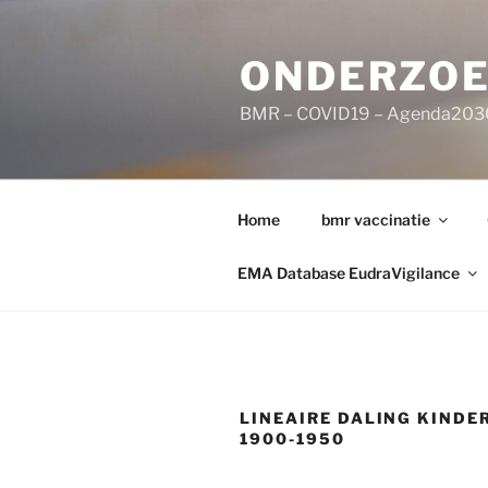
Ga
naar
ONDERZOE
de
inhoud
BMR – COVID19 – Agenda203
Home
bmr vaccinatie
EMA Database EudraVigilance
LINEAIRE DALING KINDE
1900-1950