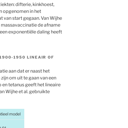
ekten: difterie, kinkhoest,
ijn opgenomen in het
t van start gegaan. Van Wijhe
 de massavaccinatie de afname
een exponentiële daling heeft
900-1950 LINEAIR OF
atie aan dat er naast het
ijn om uit te gaan van een
io en tetanus geeft het lineaire
n Wijhe et al. gebruikte
tieel model