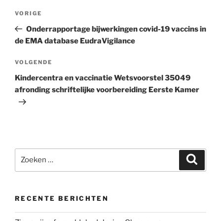
Bericht
Vorig
VORIGE
navigatie
bericht
Onderrapportage bijwerkingen covid-19 vaccins in
de EMA database EudraVigilance
Volgend
VOLGENDE
bericht
Kindercentra en vaccinatie Wetsvoorstel 35049
afronding schriftelijke voorbereiding Eerste Kamer
Zoeken
Zoeke
naar:
RECENTE BERICHTEN