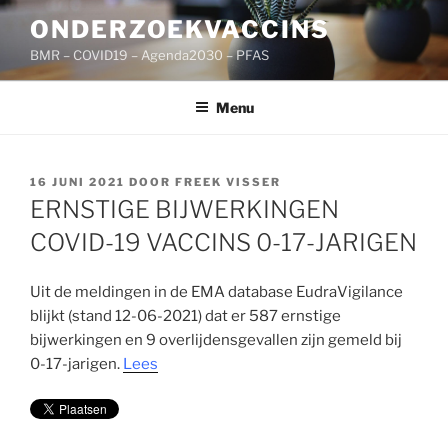
Ga
ONDERZOEKVACCINS
naar
BMR – COVID19 – Agenda2030 – PFAS
de
inhoud
Menu
GEPLAATST
16 JUNI 2021
DOOR
FREEK VISSER
OP
ERNSTIGE BIJWERKINGEN
COVID-19 VACCINS 0-17-JARIGEN
Uit de meldingen in de EMA database EudraVigilance
blijkt (stand 12-06-2021) dat er 587 ernstige
bijwerkingen en 9 overlijdensgevallen zijn gemeld bij
0-17-jarigen.
Lees