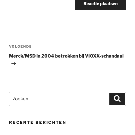
Bericht
navigatie
Volgend
VOLGENDE
bericht
Merck/MSD in 2004 betrokken bij VIOXX-schandaal
Zoeken
Zoeke
naar:
RECENTE BERICHTEN