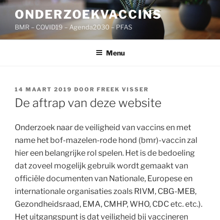
Ga
ONDERZOEKVACCINS
naar
BMR – COVID19 – Agenda2030 – PFAS
de
inhoud
Menu
GEPLAATST
14 MAART 2019
DOOR
FREEK VISSER
OP
De aftrap van deze website
Onderzoek naar de veiligheid van vaccins en met
name het bof-mazelen-rode hond (bmr)-vaccin zal
hier een belangrijke rol spelen. Het is de bedoeling
dat zoveel mogelijk gebruik wordt gemaakt van
officiële documenten van Nationale, Europese en
internationale organisaties zoals RIVM, CBG-MEB,
Gezondheidsraad, EMA, CMHP, WHO, CDC etc. etc.).
Het uitgangspunt is dat veiligheid bij vaccineren